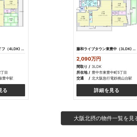
豊中本町アーバンライフ（4LDK) 3098万円 リフォーム済み
藤和ライブタウン東豊中（3LDK) 2090万円 リフォーム済み
2,090万円
間取り
3LDK
2丁目
所在地
豊中市東豊中町5丁目
線豊中駅
交通
北大阪急行電鉄桃山台駅
見る
詳細を見る
大阪北摂の物件一覧を見