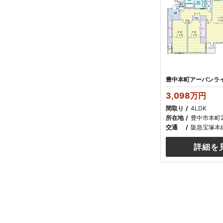
3,098万円
間取り
4LDK
所在地
豊中市本町
交通
阪急宝塚本
詳細を