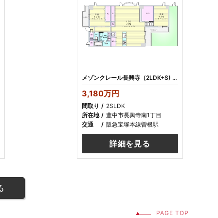
メゾンクレール長興寺（2LDK+S) 3180万円 リフォーム済み
3,180万円
間取り
2SLDK
所在地
豊中市長興寺南1丁目
交通
阪急宝塚本線曽根駅
詳細を見る
る
PAGE TOP