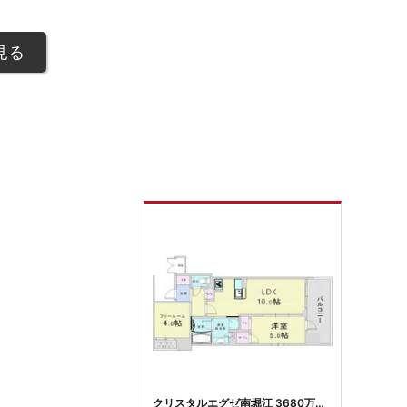
見る
クリスタルエグゼ南堀江 3680万円（1LDK+S（納戸））平成30年築の築浅マンション。