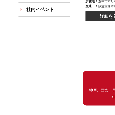
所在地
豊中市本町
交通
阪急宝塚本
社内イベント
詳細を
神戸、西宮、