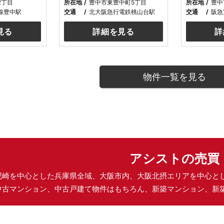
2丁目
所在地
豊中市東豊中町5丁目
所在地
豊中
線豊中駅
交通
北大阪急行電鉄桃山台駅
交通
阪急
見る
詳細を見る
詳
物件一覧を見る
アシストの売買
尼崎を中心とした兵庫県全域、大阪市内、大阪北摂エリアを中心と
中古マンション、中古戸建て物件はもちろん、新築マンション、新