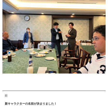
投
前
過
新キャラクターの名前が決まりました！
稿
去